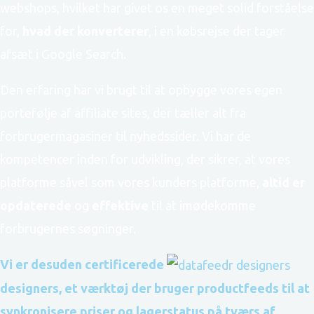
webshops, hvilket har givet os en meget solid forståelse
for,
hvad der konverterer
, i en købsrejse der tager
afsæt i Google Search.
Den erfaring har vi brugt til at opbygge vores egen
portefølje af affiliate sites, der tæller alt fra
forbrugermagasiner til nyhedssider. Vi har de
kompetencer inden for udvikling, der sikrer, at vores
platforme såvel som vores kunders platforme,
altid er
opdaterede
og
effektive
til at imødekomme
forbrugernes søgninger.
Vi er desuden certificerede
designers, et værktøj der bruger productfeeds til at
synkronisere priser og lagerstatus på tværs af