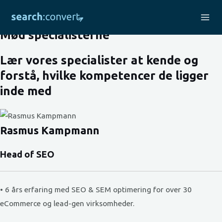
Om os 2
Skip
to
Mai
Mød specialisterne
content
Me
Lær vores specialister at kende og
forstå, hvilke kompetencer de ligger
inde med
Rasmus Kampmann
Head of SEO
• 6 års erfaring med SEO & SEM optimering for over 30
eCommerce og lead-gen virksomheder.