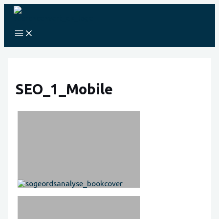
Skip
to
content
Main
Menu
SEO_1_Mobile