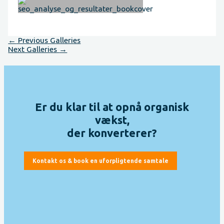
Post
←
Previous Galleries
navigation
Next Galleries
→
Er du klar til at opnå organisk
vækst,
der konverterer?
Kontakt os & book en uforpligtende samtale